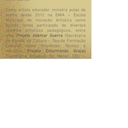
Como artista educador ministra aulas de
teatro desde 2012 na EMIA – Escola
Municipal de Iniciação Artística como
locado, tendo participado de diversos
projetos artísticos pedagógicos, entre
eles:
Projeto Ademar Guerra
(Secretaria
de Estado da Cultura – Dep.de Formação
Cultural) como Orientador Técnico e
Artístico;
Projeto Enturmando Grajaú
(Secretaria Estadual do Menor, CEU –
EMIA) como arte-educador no CEU Parque
Veredas;
Projeto Fábricas de Cultura
como
Coordenação de arte-educadores, agentes
culturais e jovens da periferia de São
Paulo (Capão Redondo).
Indicações:
APETESP - melhor ator
protagonista teatro infantil 1997; COCA-
COLA TEATRO JOVEM – melhor cenário
teatro infantil 2002; PRÊMIO COOPERATIVA
PAULISTA DE TEATRO – melhor espetáculo
infanto-juvenil 2010.