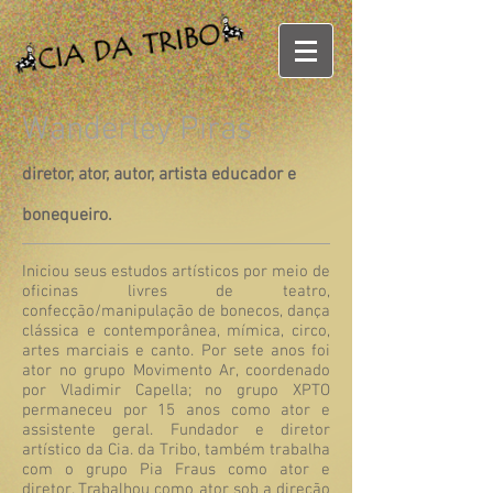
Wanderley Piras
diretor, ator, autor, artista educador e
bonequeiro.
Iniciou seus estudos artísticos por meio de
oficinas livres de teatro,
confecção/manipulação de bonecos, dança
clássica e contemporânea, mímica, circo,
artes marciais e canto. Por sete anos foi
ator no grupo Movimento Ar, coordenado
por Vladimir Capella; no grupo XPTO
permaneceu por 15 anos como ator e
assistente geral. Fundador e diretor
artístico da Cia. da Tribo, também trabalha
com o grupo Pia Fraus como ator e
diretor. Trabalhou como ator sob a direção