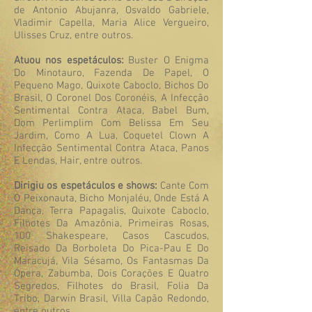
de Antonio Abujanra, Osvaldo Gabriele,
Vladimir Capella, Maria Alice Vergueiro,
Ulisses Cruz, entre outros.
Atuou nos espetáculos:
Buster O Enigma
Do Minotauro, Fazenda De Papel, O
Pequeno Mago, Quixote Caboclo, Bichos Do
Brasil, O Coronel Dos Coronéis, A Infecção
Sentimental Contra Ataca, Babel Bum,
Dom Perlimplim Com Belissa Em Seu
Jardim, Como A Lua, Coquetel Clown A
Infecção Sentimental Contra Ataca, Panos
E Lendas, Hair, entre outros.
Dirigiu os espetáculos e shows:
Cante Com
O Peixonauta, Bicho Monjaléu, Onde Está A
Dança, Terra Papagalis, Quixote Caboclo,
Filhotes Da Amazônia, Primeiras Rosas,
100 Shakespeare, Casos Cascudos,
Reisado Da Borboleta Do Pica-Pau E Do
Maracujá, Vila Sésamo, Os Fantasmas Da
Ópera, Zabumba, Dois Corações E Quatro
Segredos, Filhotes do Brasil, Folia Da
Tribo, Darwin Brasil, Villa Capão Redondo,
entre outros.